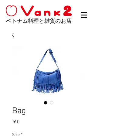
ベトナム料理と雑貨のお店
Bag
価
￥0
格
Size
*