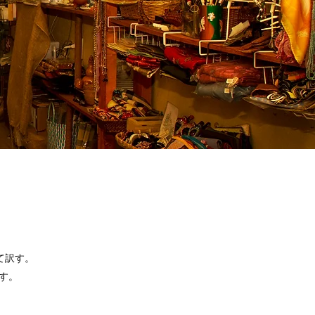
て訳す。
す。