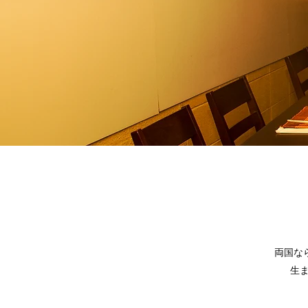
両国な
生