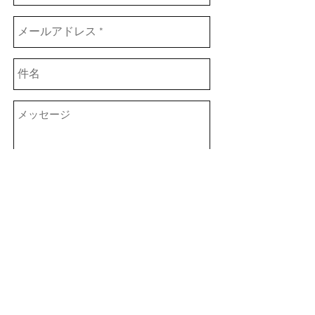
Send
Vank 2
札幌市中央区北1条西24丁目3-2星の国ビル1F
Tel: 011-300-1449
月-土:12:00～22:00 定休日 日曜