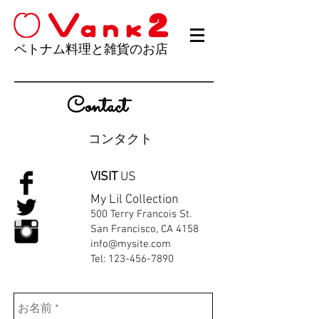
ベトナム料理と雑貨のお店
​Contact
コンタクト
VISIT
US
My Lil Collection
500 Terry Francois St.
San Francisco, CA 4158
info@mysite.com
Tel:
123-456-7890